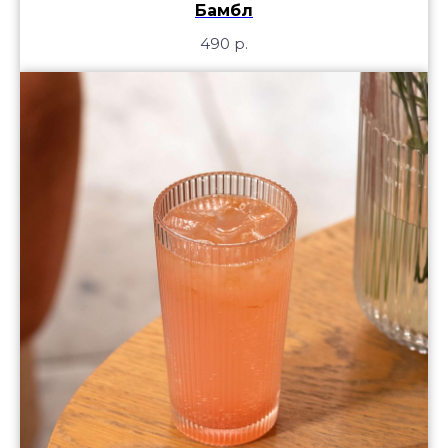
Бамбл
490
р.