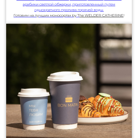
арабики светлой обжарки, приготовленный путем
однократного пролива горячей воды.
Готовим на лучших моносортах by T
he WELDER CATHERINE
!