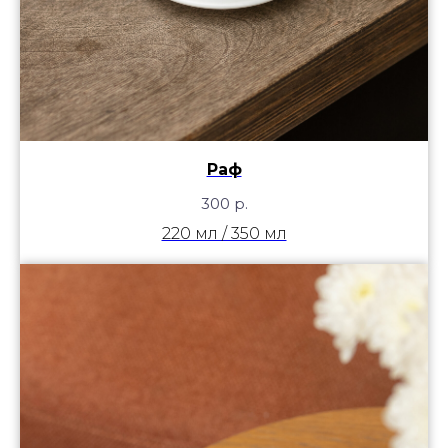
Раф
300
р.
220 мл / 350 мл