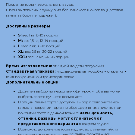
Покрытие торта - зеркальная глазурь.
Шары выполнены вручную из бельгийского шоколада (цветовая
гамма выбору не подлежит).
Доступные размеры
S:
вес 1 кг, 8-10 порций
M:
вес 1,5 кг, 12-14 порций
L:
вес 2 кг, 16-18 порций
XL:
вес 2,5 кг, 20-22 порций
XXL:
вес ~3 кг, 24-26 порций.
Время изготовления:
от 3 дней до даты получения
Стандартная упаковка:
индивидуальная коробка + открытка +
гайд по хранению и транспортировке.
Дополнительные опции:
Доступен выбор из нескольких фигурок, чтобы вы могли
выбрать своего лучшего космонавта.
В опции "гамма торта" доступен выбор предпочитаемой
гаммы в покрытии торта, но обращаем внимание, что при
покрытии торта в данной технике
насыщенность,
оттенки, разводы могут отличаться от
представленного варианта
в каждом случае.
Возможно дополнение торта надписью с именем и/или
возрастом именинника или "С ДНЕМ РОЖДЕНИЯ".