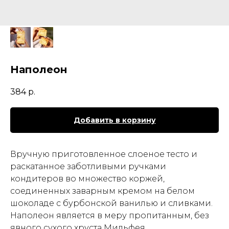
Наполеон
384
р.
Добавить в корзину
Вручную приготовленное слоеное тесто и
раскатанное заботливыми ручками
кондитеров во множество коржей,
соединенных заварным кремом на белом
шоколаде с бурбонской ванилью и сливками.
Наполеон является в меру пропитанным, без
явного сухого хруста Мильфея.