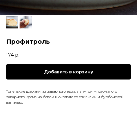
Профитроль
174
р.
Добавить в корзину
Тоненькие шарики из заварного теста, а внутри много-много
заварного крема на белом шоколаде со сливками и бурбонской
ванилью.